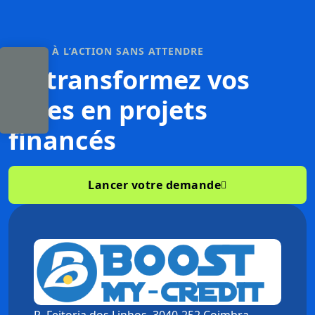
PASSER À L’ACTION SANS ATTENDRE
En transformez vos
ITEM
idées
en projets
$
0.00
financés
Lancer votre demande